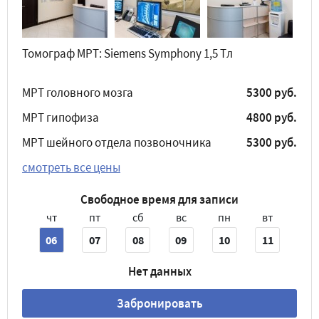
Томограф МРТ: Siemens Symphony 1,5 Tл
МРТ головного мозга
5300 руб.
МРТ гипофиза
4800 руб.
МРТ шейного отдела позвоночника
5300 руб.
смотреть все цены
Свободное время для записи
чт
пт
сб
вс
пн
вт
06
07
08
09
10
11
Нет данных
Забронировать