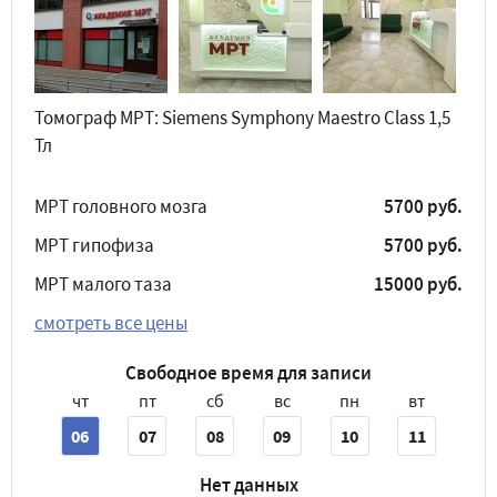
Томограф МРТ: Siemens Symphony Maestro Class 1,5
Тл
МРТ головного мозга
5700 руб.
МРТ гипофиза
5700 руб.
МРТ малого таза
15000 руб.
смотреть все цены
Свободное время для записи
чт
пт
сб
вс
пн
вт
06
07
08
09
10
11
Нет данных