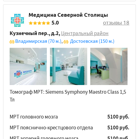
Медицина Северной Столицы
5.0
отзывы 18
Кузнечный пер., д.2
,
Центральный район
Владимирская
(70 м.)
,
Достоевская
(150 м.)
Томограф МРТ: Siemens Symphony Maestro Class 1,5
Тл
МРТ головного мозга
5100 руб.
МРТ пояснично-крестцового отдела
5100 руб.
МРТ артерий головного мозга
5100 руб.