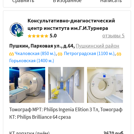
Сравнить
В избранное
Написать
Консультативно-диагностический
центр института им.Г.И.Турнера
5.0
отзывы 5
Пушкин, Парковая ул., д.64
,
Пушкинский район
Чкаловская
(850 м.)
,
Петроградская
(1100 м.)
,
Горьковская
(1400 м.)
Томограф МРТ: Philips Ingenia Elition 3 Tл, Томограф
КТ: Philips Brilliance 64 среза
КТ лопатки (днём)
3670 руб.