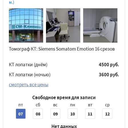
м.)
Томограф КТ: Siemens Somatom Emotion 16 срезов
КТ лопатки (днём)
4500 руб.
КТ лопатки (ночью)
3600 руб.
смотреть все цены
Свободное время для записи
пт
сб
вс
пн
вт
ср
07
08
09
10
11
12
Нет данных