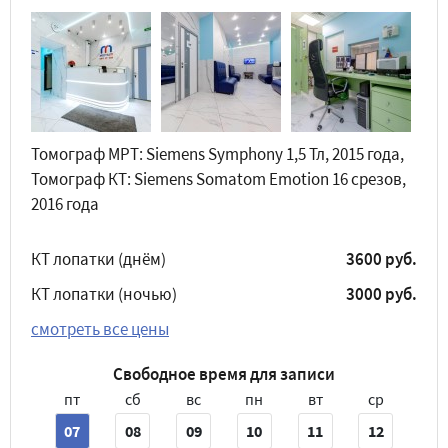
Томограф МРТ: Siemens Symphony 1,5 Тл, 2015 года,
Томограф КТ: Siemens Somatom Emotion 16 срезов,
2016 года
КТ лопатки (днём)
3600 руб.
КТ лопатки (ночью)
3000 руб.
смотреть все цены
Свободное время для записи
пт
сб
вс
пн
вт
ср
07
08
09
10
11
12