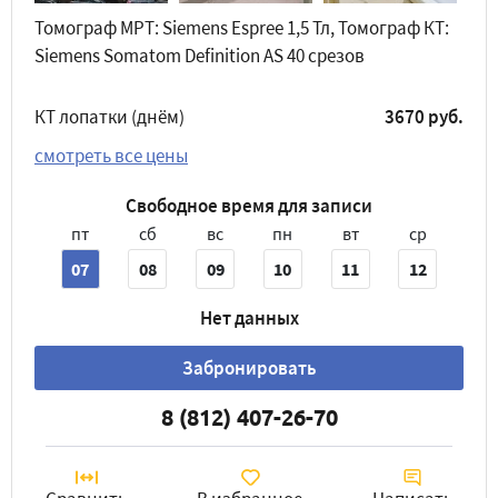
Томограф МРТ: Siemens Espree 1,5 Тл, Томограф КТ:
Siemens Somatom Definition AS 40 срезов
КТ лопатки (днём)
3670 руб.
смотреть все цены
Свободное время для записи
пт
сб
вс
пн
вт
ср
07
08
09
10
11
12
Нет данных
Забронировать
8 (812) 407-26-70