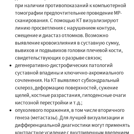
при наличии противопоказаний к компьютерной
томографии предпочтительнее проведение МР-
сканирования. С помощью КТ визуализируют
линию просветления с нарушением контура,
смещение и диастаз отломков. Возможно
выявление кровоизлияния в суставную сумку,
вывихов и подвывихов головки плечевой кости,
свидетельствующих о разрыве связок;
дегенеративно-дистрофических патологий
суставной впадины и ключично-акромиального
сочленения. На КТ выявляют субхондральный
склероз, деформацию поверхностей, сужение
щелей, костные разрастания, гиподенсные очаги
кистозной перестройки и т.д.;
опухолевого поражения, в том числе вторичного
генеза (метастазы). Для лучшей визуализации и
дифференциальной диагностики могут применять
контрастное усиление с внутривенным введением