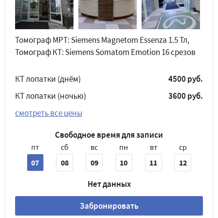
Томограф МРТ: Siemens Magnetom Essenza 1.5 Тл,
Томограф КТ: Siemens Somatom Emotion 16 срезов
КТ лопатки (днём)
4500 руб.
КТ лопатки (ночью)
3600 руб.
смотреть все цены
Свободное время для записи
пт
сб
вс
пн
вт
ср
07
08
09
10
11
12
Нет данных
Забронировать