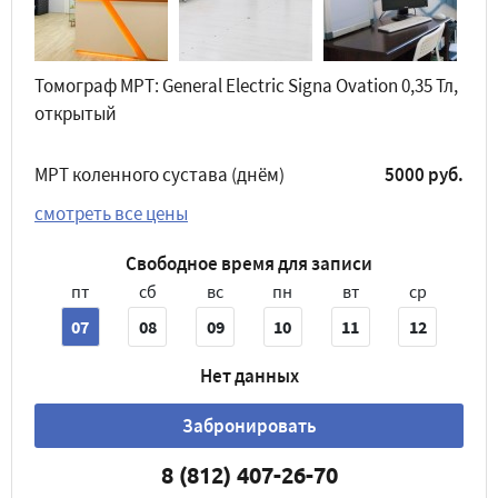
Томограф МРТ: General Electric Signa Ovation 0,35 Тл,
открытый
МРТ коленного сустава (днём)
5000 руб.
смотреть все цены
Свободное время для записи
пт
сб
вс
пн
вт
ср
07
08
09
10
11
12
Нет данных
Забронировать
8 (812) 407-26-70