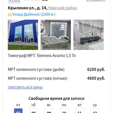
Крыленко ул., д. 14
,
Невский район
Улица Дыбенко
(2200 м.)
Томограф МРТ: Siemens Avanto 1,5 Тл
МРТ коленного сустава (днём)
6200 руб.
МРТ коленного сустава (ночью)
4800 руб.
смотреть все цены
Свободное время для записи
пт
сб
вс
пн
вт
ср
07
08
09
10
11
12