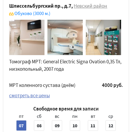
Шлиссельбургский пр., д.7
,
Невский район
Обухово
(3000 м.)
Томограф МРТ: General Electric Signa Ovation 0,35 Тл,
низкопольный, 2007 года
МРТ коленного сустава (днём)
4000 руб.
смотреть все цены
Свободное время для записи
пт
сб
вс
пн
вт
ср
07
08
09
10
11
12