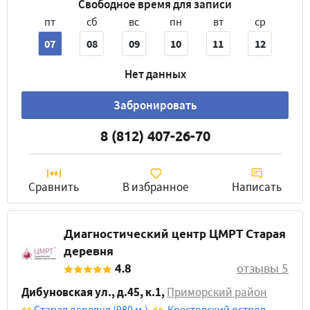
Свободное время для записи
пт
сб
вс
пн
вт
ср
07
08
09
10
11
12
Нет данных
Забронировать
8 (812) 407-26-70
Сравнить
В избранное
Написать
Диагностический центр ЦМРТ Старая
деревня
4.8
отзывы 5
Дибуновская ул., д.45, к.1
,
Приморский район
Старая деревня
(980 м.)
,
Крестовский остров