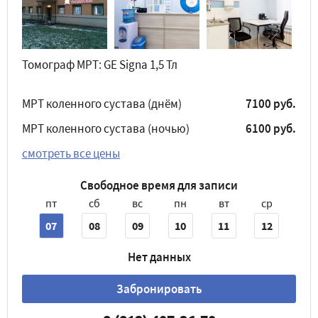
Томограф МРТ: GE Signa 1,5 Тл
МРТ коленного сустава (днём)
7100 руб.
МРТ коленного сустава (ночью)
6100 руб.
смотреть все цены
Свободное время для записи
пт
сб
вс
пн
вт
ср
07
08
09
10
11
12
Нет данных
Забронировать