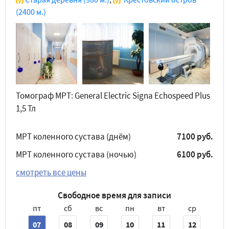
(2400 м.)
Томограф МРТ: General Electric Signa Echospeed Plus
1,5 Тл
МРТ коленного сустава (днём)
7100 руб.
МРТ коленного сустава (ночью)
6100 руб.
смотреть все цены
Свободное время для записи
пт
сб
вс
пн
вт
ср
07
08
09
10
11
12