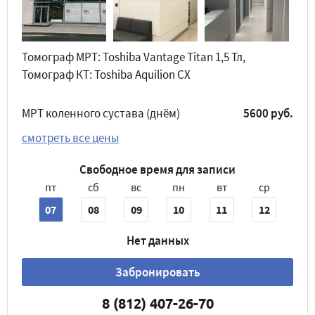
Томограф МРТ: Toshiba Vantage Titan 1,5 Тл,
Томограф КТ: Toshiba Aquilion CX
МРТ коленного сустава (днём)
5600 руб.
смотреть все цены
Свободное время для записи
пт
сб
вс
пн
вт
ср
07
08
09
10
11
12
Нет данных
Забронировать
8 (812) 407-26-70