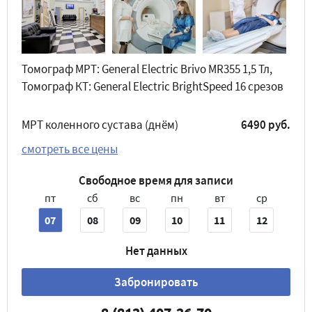
Томограф МРТ: General Electric Brivo MR355 1,5 Тл,
Томограф КТ: General Electric BrightSpeed 16 срезов
МРТ коленного сустава (днём)
6490 руб.
смотреть все цены
Свободное время для записи
пт
сб
вс
пн
вт
ср
07
08
09
10
11
12
Нет данных
Забронировать