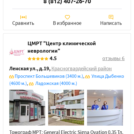
8 (812) 407-26-70
Сравнить
В избранное
Написать
ЦМРТ "Центр клинической
неврологии"
4.5
отзывы 6
Ленская ул., д.19
,
Красногвардейский район
Проспект Большевиков
(3400 м.)
,
Улица Дыбенко
(4600 м.)
,
Ладожская
(4000 м.)
Томограф МРТ: General Electric Signa Ovation 0,35 Тл,