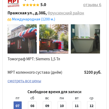
5.0
отзывы 6
Пражская ул., д.38Б
,
Фрунзенский район
Международная
(1200 м.)
Томограф МРТ: Siemens 1,5 Тл
МРТ коленного сустава (днём)
5200 руб.
смотреть все цены
Свободное время для записи
пт
сб
вс
пн
вт
ср
07
08
09
10
11
12