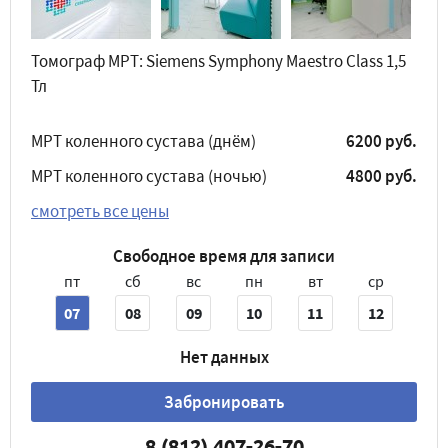
Томограф МРТ: Siemens Symphony Maestro Class 1,5
Тл
МРТ коленного сустава (днём)
6200 руб.
МРТ коленного сустава (ночью)
4800 руб.
смотреть все цены
Свободное время для записи
пт
сб
вс
пн
вт
ср
07
08
09
10
11
12
Нет данных
Забронировать
8 (812) 407-26-70