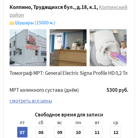
Колпино, Трудящихся бул., д.18, к.1
,
Колпинский
район
Шушары
(15000 м.)
Томограф МРТ: General Electric Signa Profile HD 0,2 Тл
МРТ коленного сустава (днём)
5300 руб.
смотреть все цены
Свободное время для записи
пт
сб
вс
пн
вт
ср
07
08
09
10
11
12