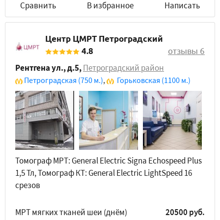
Сравнить
В избранное
Написать
Центр ЦМРТ Петроградский
4.8
отзывы 6
Рентгена ул., д.5
,
Петроградский район
Петроградская
(750 м.)
,
Горьковская
(1100 м.)
Томограф МРТ: General Electric Signa Echospeed Plus
1,5 Тл, Томограф КТ: General Electric LightSpeed 16
срезов
МРТ мягких тканей шеи (днём)
20500 руб.