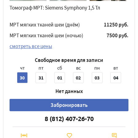
Томограф МРТ: Siemens Symphony 1,5 Тл
МРТ мягких тканей шеи (днём)
11250 руб.
МРТ мягких тканей шеи (ночью)
7500 руб.
смотреть все цены
Свободное время для записи
чт
пт
сб
вс
пн
вт
30
31
01
02
03
04
Нет данных
Забронировать
8 (812) 407-26-70