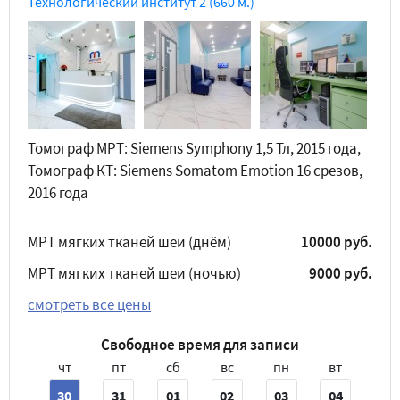
Технологический институт 2
(660 м.)
Томограф МРТ: Siemens Symphony 1,5 Тл, 2015 года,
Томограф КТ: Siemens Somatom Emotion 16 срезов,
2016 года
МРТ мягких тканей шеи (днём)
10000 руб.
МРТ мягких тканей шеи (ночью)
9000 руб.
смотреть все цены
Свободное время для записи
чт
пт
сб
вс
пн
вт
30
31
01
02
03
04