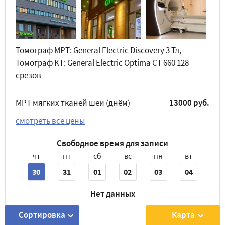
Томограф МРТ: General Electric Discovery 3 Тл,
Томограф КТ: General Electric Optima CT 660 128
срезов
МРТ мягких тканей шеи (днём)
13000 руб.
смотреть все цены
Свободное время для записи
чт
пт
сб
вс
пн
вт
30
31
01
02
03
04
Нет данных
Сортировка
Карта
Забронировать