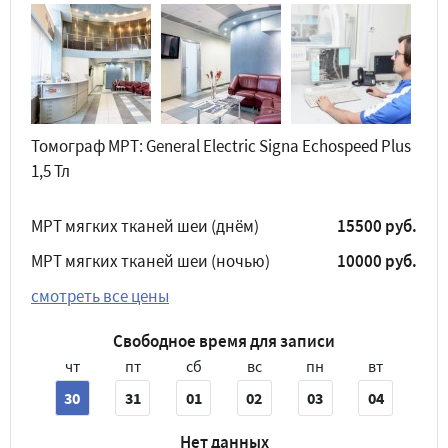
Томограф МРТ: General Electric Signa Echospeed Plus
1,5 Тл
МРТ мягких тканей шеи (днём)
15500 руб.
МРТ мягких тканей шеи (ночью)
10000 руб.
смотреть все цены
Свободное время для записи
чт
пт
сб
вс
пн
вт
30
31
01
02
03
04
Нет данных