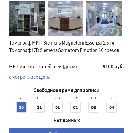
Томограф МРТ: Siemens Magnetom Essenza 1.5 Тл,
Томограф КТ: Siemens Somatom Emotion 16 срезов
МРТ мягких тканей шеи (днём)
9100 руб.
смотреть все цены
Свободное время для записи
чт
пт
сб
вс
пн
вт
30
31
01
02
03
04
Нет данных