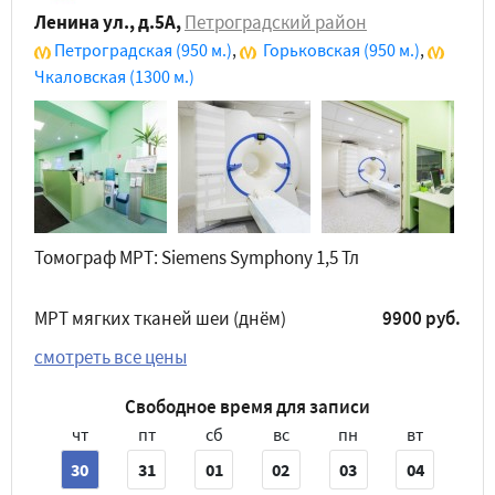
Ленина ул., д.5А
,
Петроградский район
Петроградская
(950 м.)
,
Горьковская
(950 м.)
,
Чкаловская
(1300 м.)
Томограф МРТ: Siemens Symphony 1,5 Тл
МРТ мягких тканей шеи (днём)
9900 руб.
смотреть все цены
Свободное время для записи
чт
пт
сб
вс
пн
вт
30
31
01
02
03
04