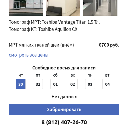
Томограф МРТ: Toshiba Vantage Titan 1,5 Тл,
Томограф КТ: Toshiba Aquilion CX
МРТ мягких тканей шеи (днём)
6700 руб.
смотреть все цены
Свободное время для записи
чт
пт
сб
вс
пн
вт
30
31
01
02
03
04
Нет данных
Забронировать
8 (812) 407-26-70