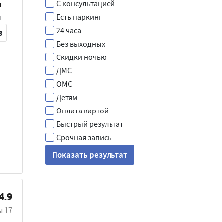
С консультацией
и
т
Есть паркинг
24 часа
3
Без выходных
Скидки ночью
ДМС
ОМС
Детям
Оплата картой
Быстрый результат
Срочная запись
Показать результат
4.9
ы
17