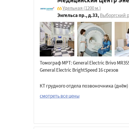
Медицинский Центр Эне
Удельная
(1200 м.)
Энгельса пр., д.33
,
Выборгский 
Томограф МРТ: General Electric Brivo MR355
General Electric BrightSpeed 16 срезов
КТ грудного отдела позвоночника (днём)
смотреть все цены