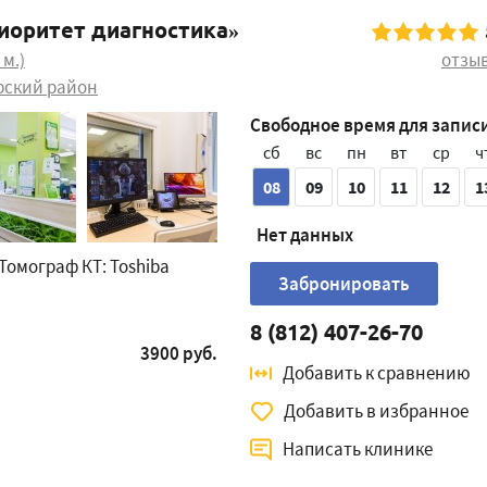
иоритет диагностика»
 м.)
отзы
ский район
Свободное время для запис
сб
вс
пн
вт
ср
ч
08
09
10
11
12
1
Нет данных
 Томограф КТ: Toshiba
Забронировать
8 (812) 407-26-70
3900 руб.
Добавить к сравнению
Добавить в избранное
Написать клинике