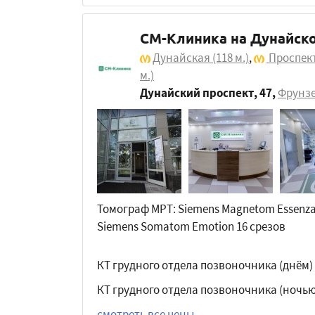
СМ-Клиника на Дунайск
Дунайская
(118 м.)
,
Проспек
м.)
Дунайский проспект, 47
,
Фрунз
Томограф МРТ: Siemens Magnetom Essenza 
Siemens Somatom Emotion 16 срезов
КТ грудного отдела позвоночника (днём)
КТ грудного отдела позвоночника (ночью
смотреть все цены