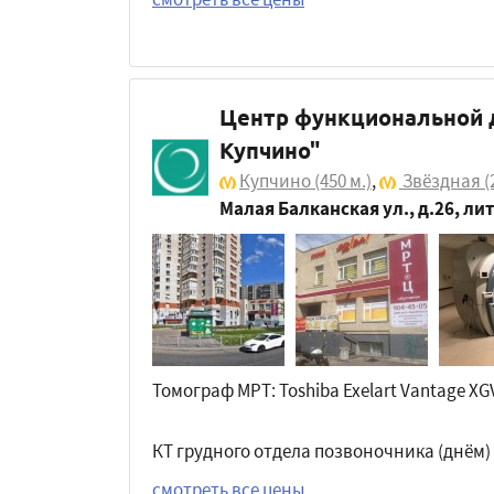
Центр функциональной 
Купчино"
Купчино
(450 м.)
,
Звёздная
(
Малая Балканская ул., д.26, лит
Томограф МРТ: Toshiba Exelart Vantage XGV
КТ грудного отдела позвоночника (днём)
смотреть все цены