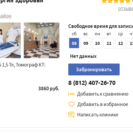
ргия здоровья
отзыв
район
Свободное время для запис
сб
вс
пн
вт
ср
ч
08
09
10
11
12
1
Нет данных
 1,5 Тл, Томограф КТ:
Забронировать
8 (812) 407-26-70
3860 руб.
Добавить к сравнению
Добавить в избранное
Написать клинике