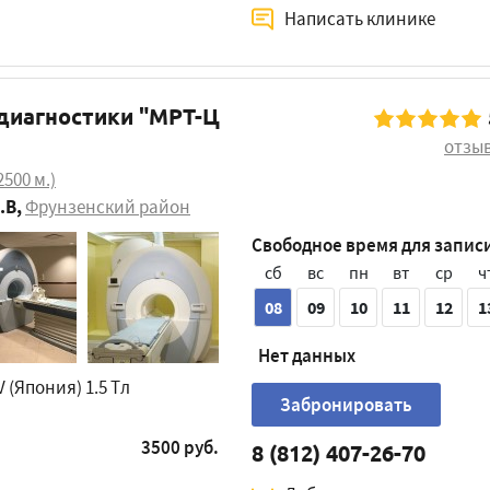
Написать клинике
диагностики "МРТ-Ц
отзы
2500 м.)
.В
,
Фрунзенский район
Свободное время для запис
сб
вс
пн
вт
ср
ч
08
09
10
11
12
1
Нет данных
 (Япония) 1.5 Tл
Забронировать
3500 руб.
8 (812) 407-26-70