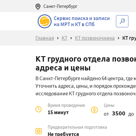
Санкт-Петербург
Сервис поиска и записи
на МРТ и КТ в СПб
Главная
КТ
КТ позвоночника
КТ гр
КТ грудного отдела позво
адреса и цены
В Санкт-Петербурге найдено 64 центра, где
Уточнить адреса, цены, и порядок прохожде
исследование КТ грудного отдела позвоно
Время проведения
Цены
15 минут
3500
от
до
Предварительная подготовка
Не требуется