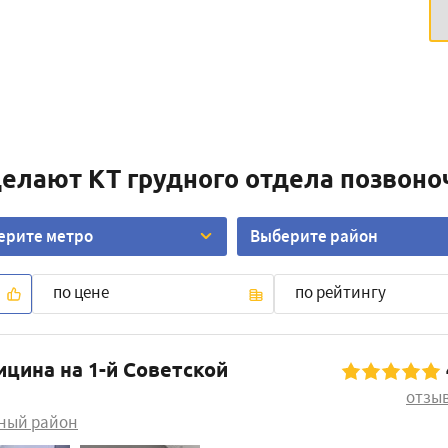
делают КТ грудного отдела позвоно
ерите метро
Выберите район
по цене
по рейтингу
цина на 1-й Советской
отзы
ный район