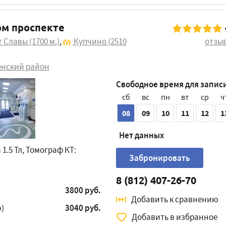
ом проспекте
т Славы
(1700 м.)
,
Купчино
(2510
отзы
енский район
Свободное время для запис
сб
вс
пн
вт
ср
ч
08
09
10
11
12
1
Нет данных
1.5 Тл, Томограф КТ:
Забронировать
8 (812) 407-26-70
3800 руб.
Добавить к сравнению
)
3040 руб.
Добавить в избранное