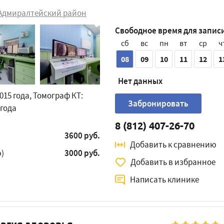
Адмиралтейский район
Свободное время для запис
сб
вс
пн
вт
ср
ч
08
09
10
11
12
1
Нет данных
015 года, Томограф КТ:
Забронировать
 года
8 (812) 407-26-70
3600 руб.
Добавить к сравнению
)
3000 руб.
Добавить в избранное
Написать клинике