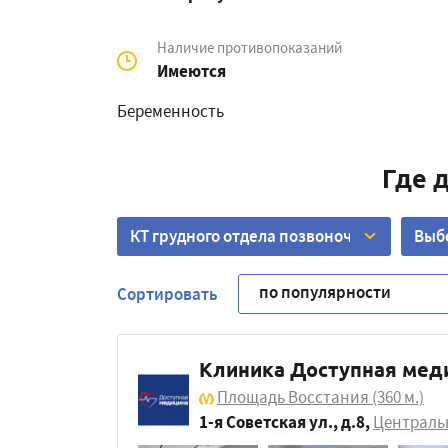
Наличие противопоказаний
Имеются
Беременность
Где 
КТ грудного отдела позвоночника
Выб
по популярности
Сортировать
Клиника Доступная меди
Площадь Восстания
(360 м.)
1-я Советская ул., д.8
,
Централь