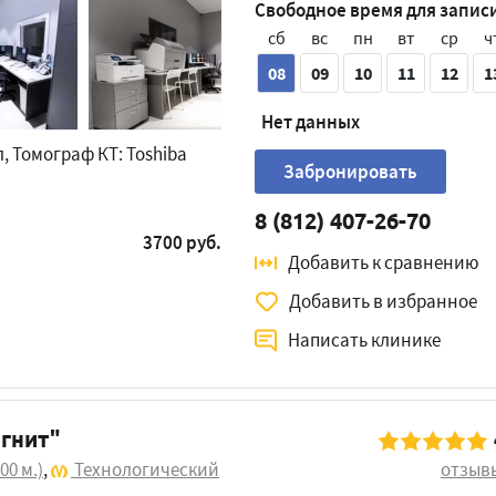
Свободное время для запис
сб
вс
пн
вт
ср
ч
08
09
10
11
12
1
Нет данных
л, Томограф КТ: Toshiba
Забронировать
8 (812) 407-26-70
3700 руб.
Добавить к сравнению
Добавить в избранное
Написать клинике
гнит"
00 м.)
,
Технологический
отзыв