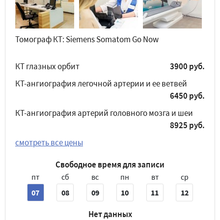
Томограф КТ: Siemens Somatom Go Now
КТ глазных орбит
3900 руб.
КТ-ангиография легочной артерии и ее ветвей
6450 руб.
КТ-ангиография артерий головного мозга и шеи
8925 руб.
смотреть все цены
Свободное время для записи
пт
сб
вс
пн
вт
ср
07
08
09
10
11
12
Нет данных