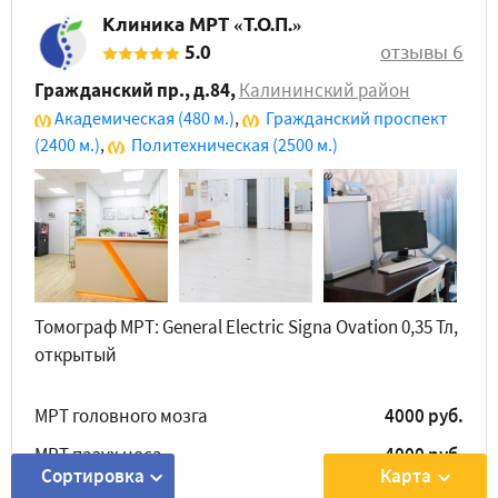
Клиника МРТ «Т.О.П.»
5.0
отзывы 6
Гражданский пр., д.84
,
Калининский район
Академическая
(480 м.)
,
Гражданский проспект
(2400 м.)
,
Политехническая
(2500 м.)
Томограф МРТ: General Electric Signa Ovation 0,35 Тл,
открытый
МРТ головного мозга
4000 руб.
МРТ пазух носа
4000 руб.
Сортировка
Карта
МРТ грудного отдела позвоночника
4000 руб.