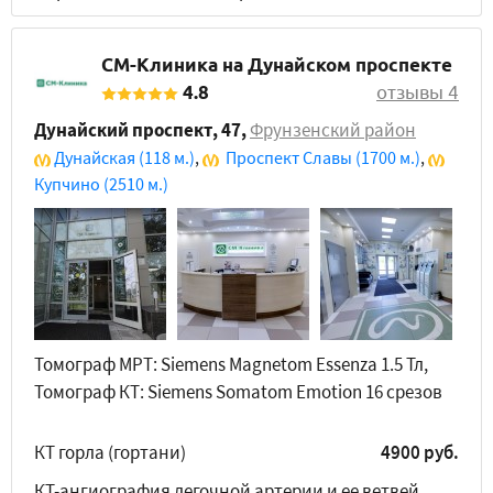
СМ-Клиника на Дунайском проспекте
4.8
отзывы 4
Дунайский проспект, 47
,
Фрунзенский район
Дунайская
(118 м.)
,
Проспект Славы
(1700 м.)
,
Купчино
(2510 м.)
Томограф МРТ: Siemens Magnetom Essenza 1.5 Тл,
Томограф КТ: Siemens Somatom Emotion 16 срезов
КТ горла (гортани)
4900 руб.
КТ-ангиография легочной артерии и ее ветвей