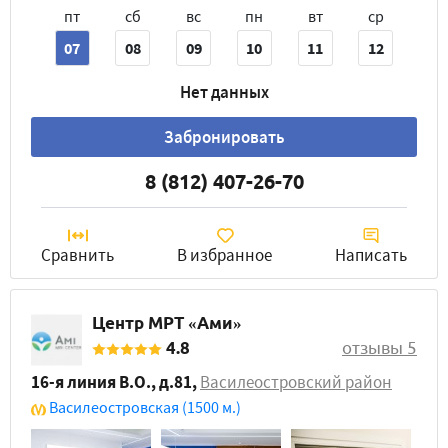
пт
сб
вс
пн
вт
ср
07
08
09
10
11
12
Нет данных
Забронировать
8 (812) 407-26-70
Сравнить
В избранное
Написать
Центр МРТ «Ами»
4.8
отзывы 5
16-я линия В.О., д.81
,
Василеостровский район
Василеостровская
(1500 м.)