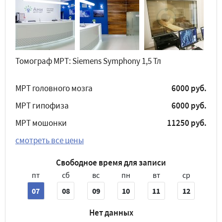
Томограф МРТ: Siemens Symphony 1,5 Тл
МРТ головного мозга
6000 руб.
МРТ гипофиза
6000 руб.
МРТ мошонки
11250 руб.
смотреть все цены
Свободное время для записи
пт
сб
вс
пн
вт
ср
07
08
09
10
11
12
Нет данных