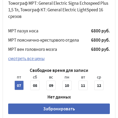
Томограф МРТ: General Electric Signa Echospeed Plus
1,5 Тл, Томограф КТ: General Electric LightSpeed 16
срезов
МРТ пазух носа
6800 руб.
МРТ пояснично-крестцового отдела
6800 руб.
МРТ вен головного мозга
6800 руб.
смотреть все цены
Свободное время для записи
пт
сб
вс
пн
вт
ср
07
08
09
10
11
12
Нет данных
Забронировать