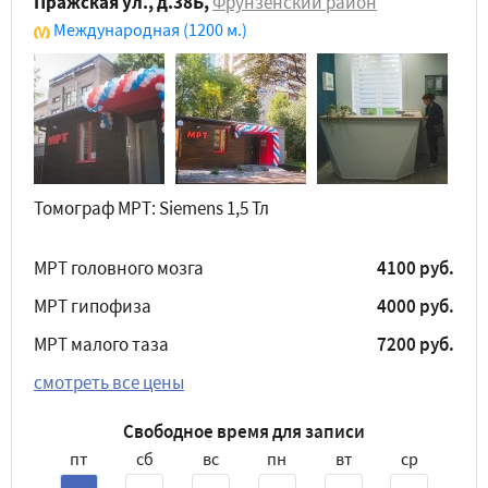
Пражская ул., д.38Б
,
Фрунзенский район
Международная
(1200 м.)
Томограф МРТ: Siemens 1,5 Тл
МРТ головного мозга
4100 руб.
МРТ гипофиза
4000 руб.
МРТ малого таза
7200 руб.
смотреть все цены
Свободное время для записи
пт
сб
вс
пн
вт
ср