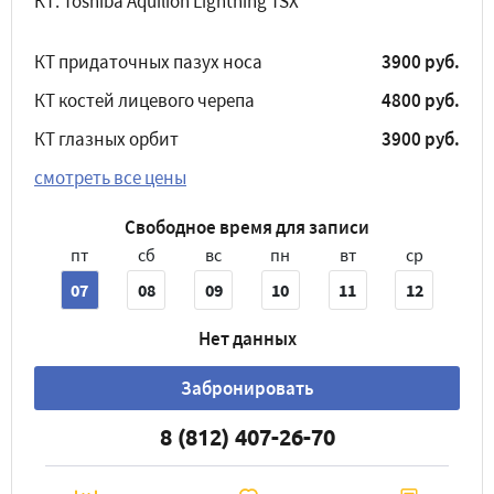
КТ: Toshiba Aquilion Lightning TSX
КТ придаточных пазух носа
3900 руб.
КТ костей лицевого черепа
4800 руб.
КТ глазных орбит
3900 руб.
смотреть все цены
Свободное время для записи
пт
сб
вс
пн
вт
ср
07
08
09
10
11
12
Нет данных
Забронировать
8 (812) 407-26-70