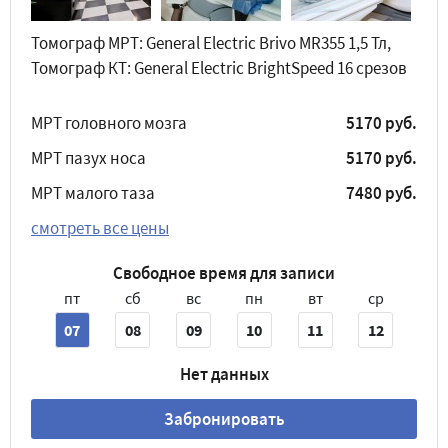
Томограф МРТ: General Electric Brivo MR355 1,5 Тл,
Томограф КТ: General Electric BrightSpeed 16 срезов
МРТ головного мозга
5170 руб.
МРТ пазух носа
5170 руб.
МРТ малого таза
7480 руб.
смотреть все цены
Свободное время для записи
пт
сб
вс
пн
вт
ср
07
08
09
10
11
12
Нет данных
Забронировать