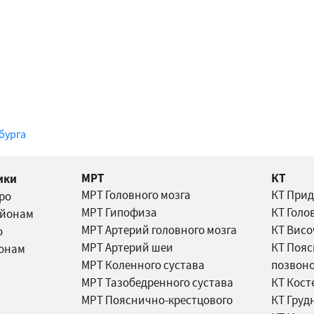
бурга
МРТ
КТ
ики
МРТ Головного мозга
КТ Прид
тро
МРТ Гипофиза
КТ Голо
айонам
МРТ Артерий головного мозга
КТ Висо
о
МРТ Артерий шеи
КТ Пояс
йонам
МРТ Коленного сустава
позвон
МРТ Тазобедренного сустава
КТ Кост
МРТ Пояснично-крестцового
КТ Груд