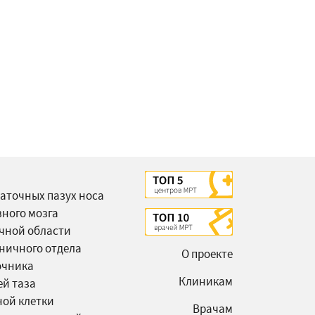
аточных пазух носа
вного мозга
чной области
ничного отдела
О проекте
очника
Клиникам
ей таза
ной клетки
Врачам