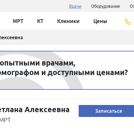
Врачи
Оборудование
О
МРТ
КТ
Клиники
Цены
лексеевна
 опытными врачами,
омографом и доступными ценами?
етлана Алексеевна
Записаться
 МРТ