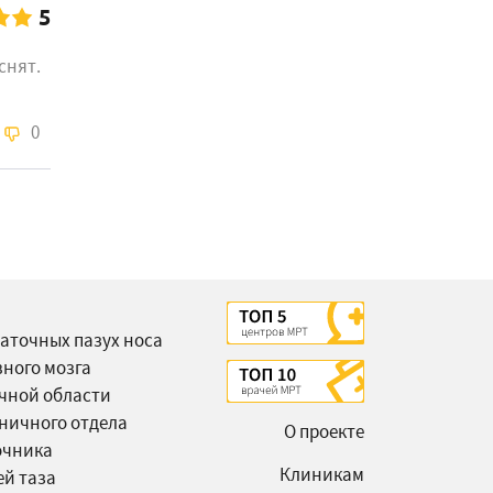
5
снят.
0
аточных пазух носа
вного мозга
чной области
ничного отдела
О проекте
очника
Клиникам
ей таза