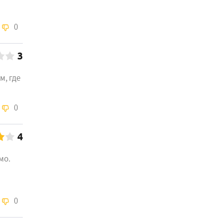
0
3
м, где
0
4
мо.
0