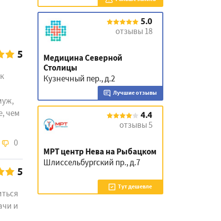
5.0
отзывы 18
5
Медицина Северной
Столицы
к
Кузнечный пер., д.2
Лучшие отзывы
муж,
, чем
4.4
отзывы 5
0
МРТ центр Нева на Рыбацком
Шлиссельбургский пр., д.7
5
Тут дешевле
иться
ачи и