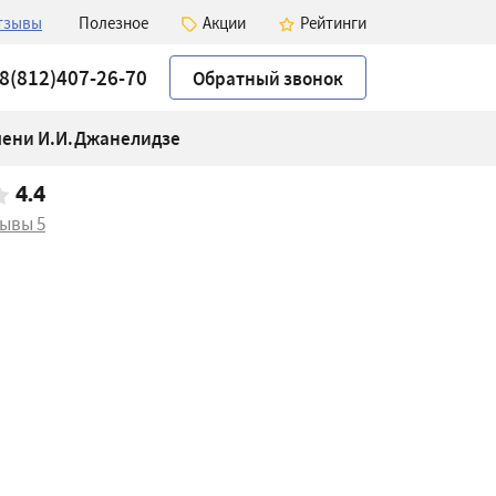
тзывы
Полезное
Акции
Рейтинги
8(812)407-26-70
Обратный звонок
мени И.И.Джанелидзе
4.4
зывы
5