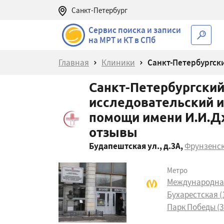
Санкт-Петербург
Сервис поиска и записи
на МРТ и КТ в СПб
Главная
Клиники
Санкт-Петербургск
Санкт-Петербургский
исследовательский и
помощи имени И.И.Д
отзывы
Будапештская ул., д.3А
,
Фрунзенс
Метро
Международная 
Бухарестская (1
Парк Победы (3