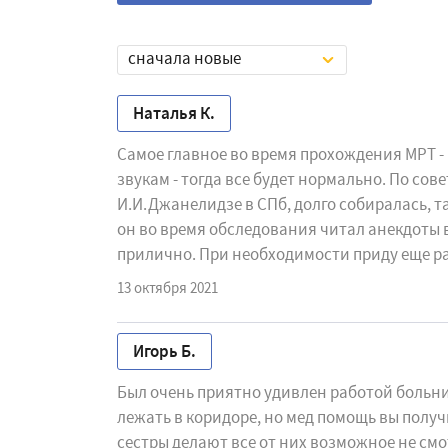
сначала новые
Наталья К.
Самое главное во время прохождения МРТ - 
звукам - тогда все будет нормально. По со
И.И.Джанелидзе в СПб, долго собиралась, т
он во время обследования читал анекдоты в
прилично. При необходимости приду еще ра
13 октября 2021
Игорь Б.
Был очень приятно удивлен работой больни
лежать в коридоре, но мед помощь вы полу
сестры делают все от них возможное не смот