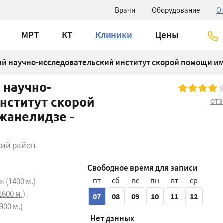
Врачи
Оборудование
О
МРТ
КТ
Клиники
Цены
ий научно-исследовательский институт скорой помощи и
 научно-
нститут скорой
от
жанелидзе -
кий район
Свободное время для записи
пт
сб
вс
пн
вт
ср
(1400 м.)
600 м.)
07
08
09
10
11
12
900 м.)
Нет данных