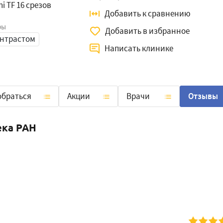
ni TF 16 срезов
Добавить к сравнению
ры
Добавить в избранное
онтрастом
Написать клинике
обраться
Акции
Врачи
Отзывы
ека РАН