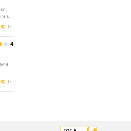
ал.
чень.
0
4
луги
0