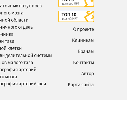
аточных пазух носа
вного мозга
чной области
ничного отдела
О проекте
очника
Клиникам
ей таза
ной клетки
Врачам
выделительной системы
нов малого таза
Контакты
ография артерий
Автор
го мозга
ография артерий шеи
Карта сайта