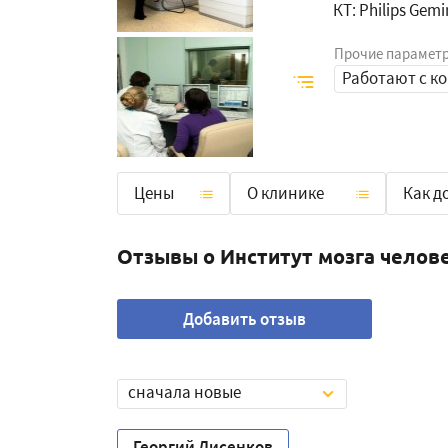
КТ: Philips Gemi
Прочие парамет
Работают с к
Цены
О клинике
Как д
Отзывы о Институт мозга челов
Добавить отзыв
сначала новые
Георгий Лисенков