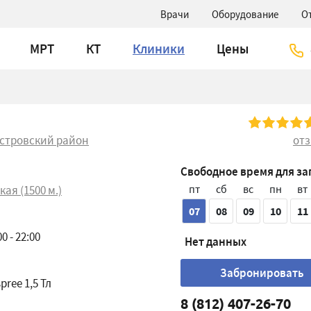
Врачи
Оборудование
О
МРТ
КТ
Клиники
Цены
стровский район
от
Свободное время для за
пт
сб
вс
пн
вт
ая (1500 м.)
07
08
09
10
11
0 - 22:00
Нет данных
Забронировать
pree 1,5 Тл
8 (812) 407-26-70