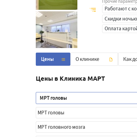
Прочие парамет
Работают с к
Скидки ночь
Оплата карто
Цены
О клинике
Как д
Цены в Клиника МАРТ
МРТ головы
МРТ головы
МРТ головного мозга