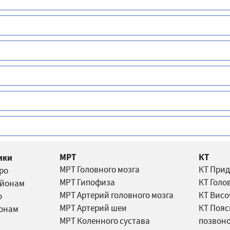
МРТ
КТ
ики
МРТ Головного мозга
КТ Прид
тро
МРТ Гипофиза
КТ Голо
айонам
МРТ Артерий головного мозга
КТ Висо
о
МРТ Артерий шеи
КТ Пояс
йонам
МРТ Коленного сустава
позвон