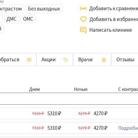
ры
Добавить к сравнен
онтрастом
Без выходных
ю
ДМС
ОМС
Добавить в избранн
й
Написать клинике
обраться
Акции
Врачи
Отзывы
Днем
Ночью
C контра
5310
4270
7310
5270
5310
4270
Подробн
7310
5270