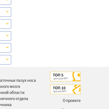
аточных пазух носа
вного мозга
чной области
ничного отдела
О проекте
очника