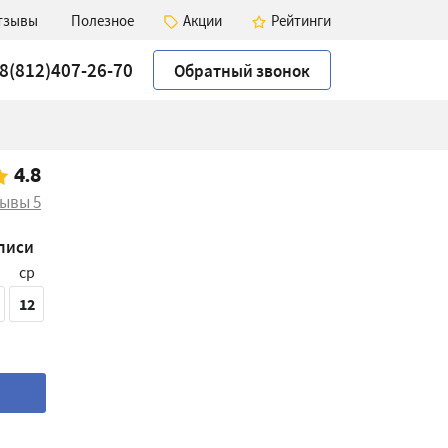
тзывы
Полезное
Акции
Рейтинги
8(812)407-26-70
Обратный звонок
4.8
зывы
5
писи
ср
12