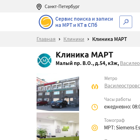
Санкт-Петербург
Сервис поиска и записи
на МРТ и КТ в СПб
Главная
Клиники
Клиника МАРТ
Клиника МАРТ
Малый пр. В.О., д.54, к3ж
,
Василео
Метро
Василеостровск
Часы работы
ежедневно: 08:0
Томограф
МРТ: Siemens Es