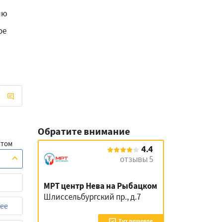
ию
ое
Обратите внимание
стом
4.4
отзывы 5
МРТ центр Нева на Рыбацком
Шлиссельбургский пр., д.7
ее
Тут дешевле