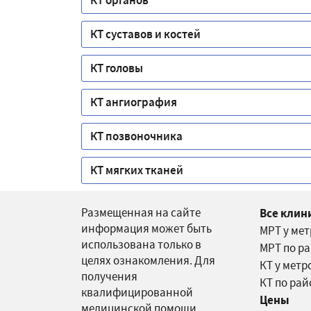
КТ органов
КТ суставов и костей
КТ головы
КТ ангиография
КТ позвоночника
КТ мягких тканей
Размещенная на сайте
Все клин
информация может быть
МРТ у ме
использована только в
МРТ по р
целях ознакомления. Для
КТ у метр
получения
КТ по ра
квалифицированной
Цены
медицинской помощи