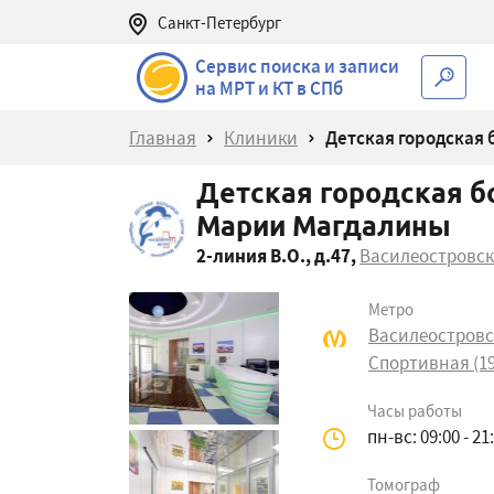
Санкт-Петербург
Сервис поиска и записи
на МРТ и КТ в СПб
Главная
Клиники
Детская городская
Детская городская б
Марии Магдалины
2-линия В.О., д.47
,
Василеостровс
Метро
Василеостровск
Спортивная (19
Часы работы
пн-вс: 09:00 - 21
Томограф