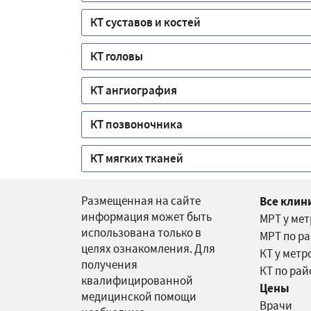
КТ суставов и костей
КТ головы
КТ ангиография
КТ позвоночника
КТ мягких тканей
Размещенная на сайте
Все клин
информация может быть
МРТ у ме
использована только в
МРТ по р
целях ознакомления. Для
КТ у метр
получения
КТ по ра
квалифицированной
Цены
медицинской помощи
Врачи