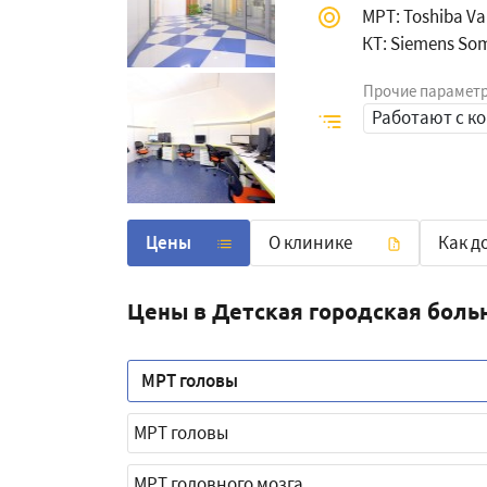
МРТ: Toshiba Va
КТ: Siemens So
Прочие парамет
Работают с к
Цены
О клинике
Как д
Цены в Детская городская бол
МРТ головы
МРТ головы
МРТ головного мозга