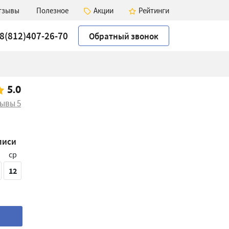
тзывы
Полезное
Акции
Рейтинги
8(812)407-26-70
Обратный звонок
5.0
зывы
5
писи
ср
12