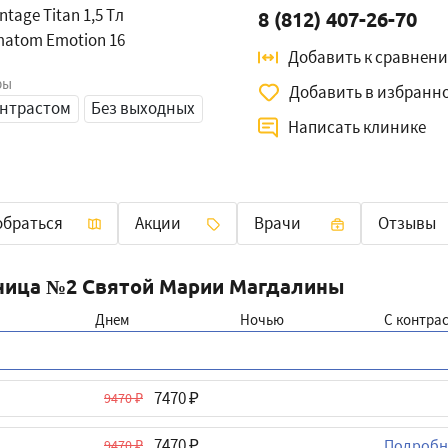
ntage Titan 1,5 Tл
8 (812) 407-26-70
matom Emotion 16
Добавить к сравнен
ры
Добавить в избранн
онтрастом
Без выходных
Написать клинике
обраться
Акции
Врачи
Отзывы
ьница №2 Святой Марии Магдалины
Днем
Ночью
C контра
7470
9470
7470
Подробн
9470