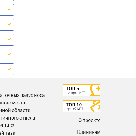
аточных пазух носа
вного мозга
чной области
ничного отдела
О проекте
очника
Клиникам
ей таза