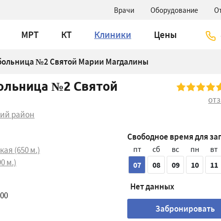
Врачи
Оборудование
О
МРТ
КТ
Клиники
Цены
 больница №2 Святой Марии Магдалины
ольница №2 Святой
от
кий район
Свободное время для за
пт
сб
вс
пн
вт
ая (650 м.)
0 м.)
07
08
09
10
11
Нет данных
:00
Забронировать