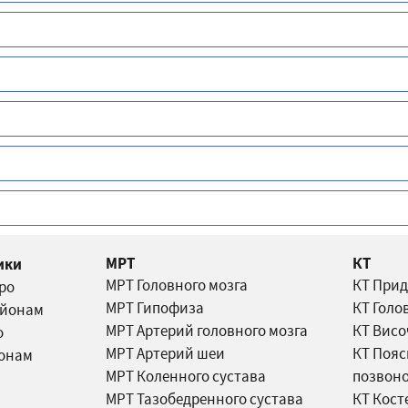
МРТ
КТ
ики
МРТ Головного мозга
КТ Прид
тро
МРТ Гипофиза
КТ Голо
айонам
МРТ Артерий головного мозга
КТ Висо
о
МРТ Артерий шеи
КТ Пояс
йонам
МРТ Коленного сустава
позвон
МРТ Тазобедренного сустава
КТ Кост