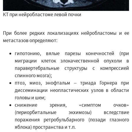
КТ при нейробластоме левой почки
При более редких локализациях нейробластомы и ее
метастазов определяют:
гипотонию, вялые парезы конечностей (при
миграции клеток злокачественной опухоли в
паравертебральные структуры с компрессией
спинного мозга);
птоз, миоз, энофтальм – триада Горнера при
диссеминации неопластических узлов в области
головы и шеи;
снижение зрения, «симптом очков»
(периорбитальные экхимозы) вследствие
поражения ретробульбарного (позади глазного
яблока) пространства и т.п.