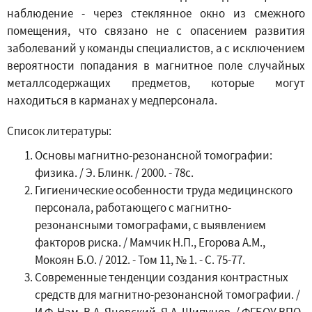
наблюдение - через стеклянное окно из смежного
помещения, что связано не с опасением развития
заболеваний у команды специалистов, а с исключением
вероятности попадания в магнитное поле случайных
металлсодержащих предметов, которые могут
находиться в карманах у медперсонала.
Список литературы:
Основы магнитно-резонансной томографии:
физика. / Э. Блинк. / 2000. - 78с.
Гигиенические особенности труда медицинского
персонала, работающего с магнитно-
резонансными томографами, с выявлением
факторов риска. / Мамчик Н.П., Егорова А.М.,
Мокоян Б.О. / 2012. - Том 11, № 1. - С. 75-77.
Современные тенденции создания контрастных
средств для магнитно-резонансной томографии. /
И.Ф. Нам, В.А. Яновский, Я.А. Шипунов. / ФГБОУ ВПО