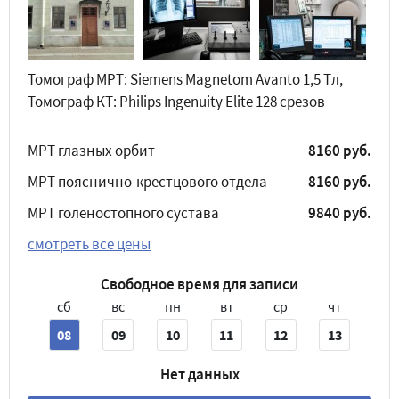
Томограф МРТ: Siemens Magnetom Avanto 1,5 Tл,
Томограф КТ: Philips Ingenuity Elite 128 срезов
МРТ глазных орбит
8160 руб.
МРТ пояснично-крестцового отдела
8160 руб.
МРТ голеностопного сустава
9840 руб.
смотреть все цены
Свободное время для записи
сб
вс
пн
вт
ср
чт
08
09
10
11
12
13
Нет данных