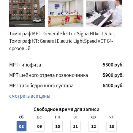
Томограф МРТ: General Electric Signa HDxt 1,5 Тл ,
Томограф КТ: General Electric LightSpeed VCT 64-
срезовый
МРТ гипофиза
5300 руб.
МРТ шейного отдела позвоночника
5900 руб.
МРТ тазобедренного сустава
6400 руб.
смотреть все цены
Свободное время для записи
сб
вс
пн
вт
ср
чт
08
09
10
11
12
13