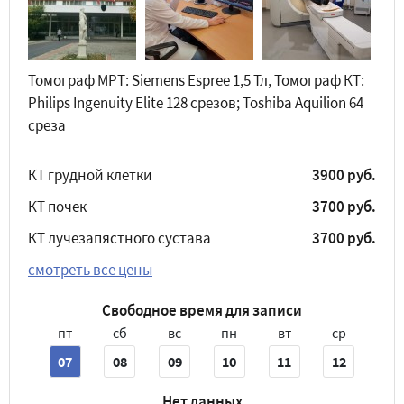
Томограф МРТ: Siemens Espree 1,5 Тл, Томограф КТ:
Philips Ingenuity Elite 128 срезов; Toshiba Aquilion 64
среза
КТ грудной клетки
3900 руб.
КТ почек
3700 руб.
КТ лучезапястного сустава
3700 руб.
смотреть все цены
Свободное время для записи
пт
сб
вс
пн
вт
ср
07
08
09
10
11
12
Нет данных