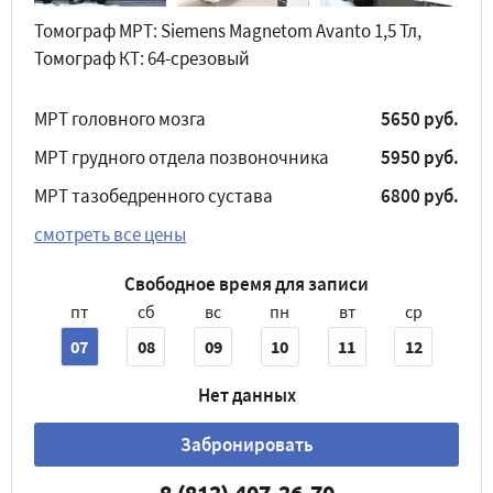
Томограф МРТ: Siemens Magnetom Avanto 1,5 Тл,
Томограф КТ: 64-срезовый
МРТ головного мозга
5650 руб.
МРТ грудного отдела позвоночника
5950 руб.
МРТ тазобедренного сустава
6800 руб.
смотреть все цены
Свободное время для записи
пт
сб
вс
пн
вт
ср
07
08
09
10
11
12
Нет данных
Забронировать