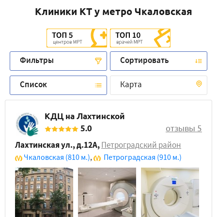
Клиники КТ у метро Чкаловская
Фильтры
Сортировать
Список
Карта
КДЦ на Лахтинской
5.0
отзывы 5
Лахтинская ул., д.12А
,
Петроградский район
Чкаловская
(810 м.)
,
Петроградская
(910 м.)