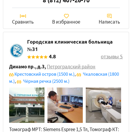
8 (812) 407-26-70
Сравнить
В избранное
Написать
Городская клиническая больница
№31
4.8
отзывы 5
Динамо пр., д.3
,
Петроградский район
Крестовский остров
(1500 м.)
,
Чкаловская
(1800
м.)
,
Чёрная речка
(2500 м.)
Томограф МРТ: Siemens Espree 1,5 Тл, Томограф КТ: