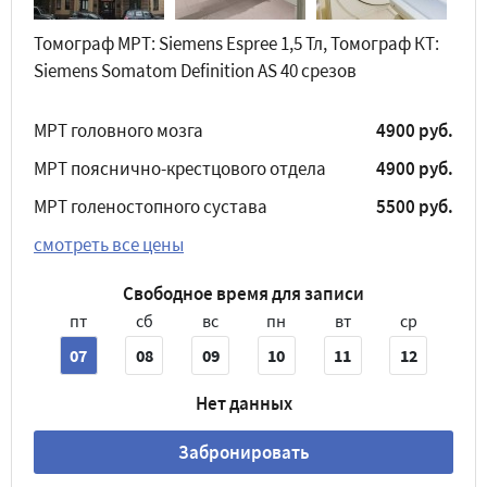
Томограф МРТ: Siemens Espree 1,5 Тл, Томограф КТ:
Siemens Somatom Definition AS 40 срезов
МРТ головного мозга
4900 руб.
МРТ пояснично-крестцового отдела
4900 руб.
МРТ голеностопного сустава
5500 руб.
смотреть все цены
Свободное время для записи
пт
сб
вс
пн
вт
ср
07
08
09
10
11
12
Нет данных
Забронировать