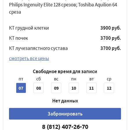
Philips Ingenuity Elite 128 срезов; Toshiba Aquilion 64
среза
КТ грудной клетки
3900 руб.
КТ почек
3700 руб.
КТ лучезапястного сустава
3700 руб.
смотреть все цены
Свободное время для записи
пт
сб
вс
пн
вт
ср
07
08
09
10
11
12
Нет данных
Забронировать
8 (812) 407-26-70